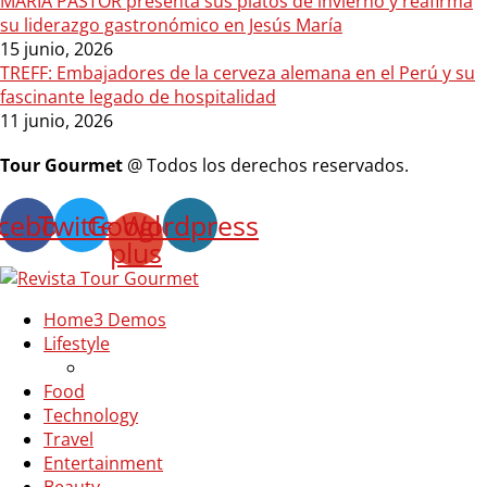
MARÍA PASTOR presenta sus platos de invierno y reafirma
su liderazgo gastronómico en Jesús María
15 junio, 2026
TREFF: Embajadores de la cerveza alemana en el Perú y su
fascinante legado de hospitalidad
11 junio, 2026
Tour Gourmet
@ Todos los derechos reservados.
cebook
Twitter
Google-
Wordpress
plus
Home
3 Demos
Lifestyle
Food
Technology
Travel
Entertainment
Beauty