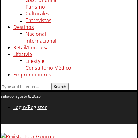
Gastronomía
Turismo
Culturales
Entrevistas
Destinos
Nacional
Internacional
Retail/Empresa
Lifestyle
Lifestyle
Consultorio Médico
Emprendedores
sábado, agosto 8, 2026
Login/Register