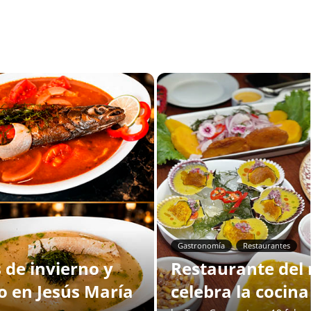
Gastronomía
Restaurantes
de invierno y
Restaurante del 
o en Jesús María
celebra la cocin