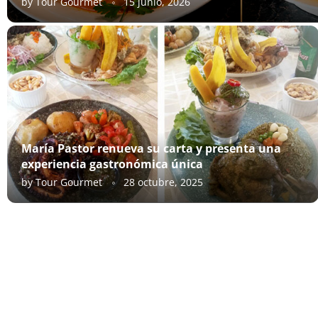
by
Tour Gourmet
15 junio, 2026
María Pastor renueva su carta y presenta una
experiencia gastronómica única
by
Tour Gourmet
28 octubre, 2025