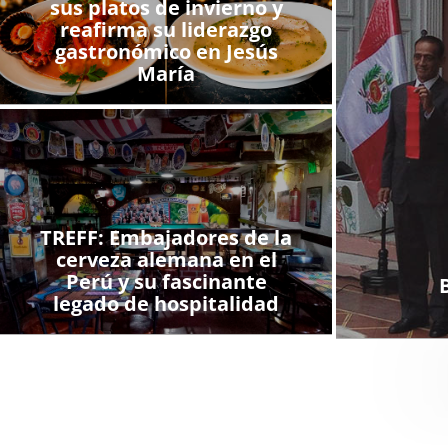
sus platos de invierno y
reafirma su liderazgo
gastronómico en Jesús
María
TREFF: Embajadores de la
cerveza alemana en el
Perú y su fascinante
legado de hospitalidad