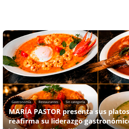
Gastronomía
Restaurantes
Sin categoría
MARÍA PASTOR presenta sus platos 
reafirma su liderazgo gastronómic