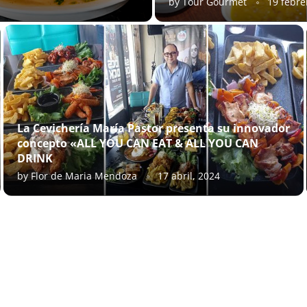
by
Tour Gourmet
19 febre
La Cevichería María Pastor presenta su innovador
concepto «ALL YOU CAN EAT & ALL YOU CAN
DRINK
by
Flor de Maria Mendoza
17 abril, 2024