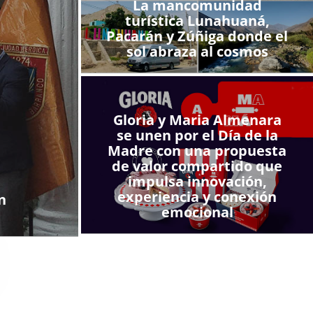
La mancomunidad
turística Lunahuaná,
Pacarán y Zúñiga donde el
sol abraza al cosmos
Gloria y Maria Almenara
se unen por el Día de la
Madre con una propuesta
de valor compartido que
impulsa innovación,
experiencia y conexión
n
emocional