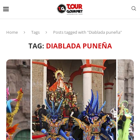
Home
Tags
Posts tagged with "Diablada puneña"
TAG:
DIABLADA PUNEÑA