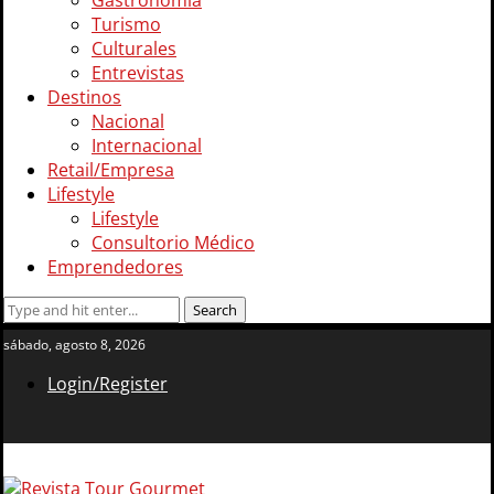
Gastronomía
Turismo
Culturales
Entrevistas
Destinos
Nacional
Internacional
Retail/Empresa
Lifestyle
Lifestyle
Consultorio Médico
Emprendedores
sábado, agosto 8, 2026
Login/Register