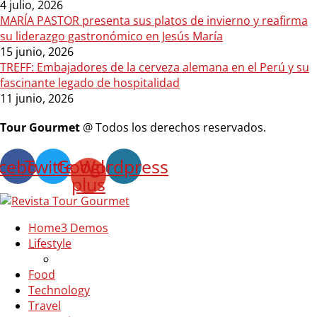
4 julio, 2026
MARÍA PASTOR presenta sus platos de invierno y reafirma
su liderazgo gastronómico en Jesús María
15 junio, 2026
TREFF: Embajadores de la cerveza alemana en el Perú y su
fascinante legado de hospitalidad
11 junio, 2026
Tour Gourmet
@ Todos los derechos reservados.
cebook
Twitter
Google-
Wordpress
plus
Home
3 Demos
Lifestyle
Food
Technology
Travel