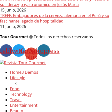
su liderazgo gastronómico en Jesús María
15 junio, 2026
TREFF: Embajadores de la cerveza alemana en el Perú y su
fascinante legado de hospitalidad
11 junio, 2026
Tour Gourmet
@ Todos los derechos reservados.
cebook
Twitter
Google-
Wordpress
plus
Home
3 Demos
Lifestyle
Food
Technology
Travel
Entertainment
Beauty