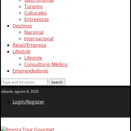
Gastronomía
Turismo
Culturales
Entrevistas
Destinos
Nacional
Internacional
Retail/Empresa
Lifestyle
Lifestyle
Consultorio Médico
Emprendedores
sábado, agosto 8, 2026
Login/Register