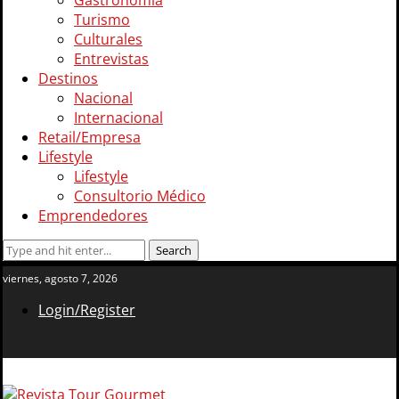
Gastronomía
Turismo
Culturales
Entrevistas
Destinos
Nacional
Internacional
Retail/Empresa
Lifestyle
Lifestyle
Consultorio Médico
Emprendedores
viernes, agosto 7, 2026
Login/Register