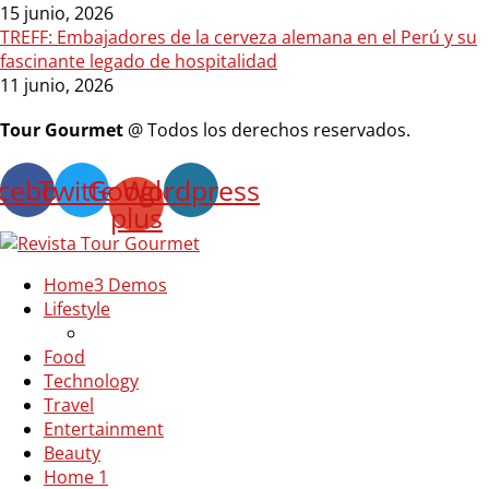
15 junio, 2026
TREFF: Embajadores de la cerveza alemana en el Perú y su
fascinante legado de hospitalidad
11 junio, 2026
Tour Gourmet
@ Todos los derechos reservados.
cebook
Twitter
Google-
Wordpress
plus
Home
3 Demos
Lifestyle
Food
Technology
Travel
Entertainment
Beauty
Home 1