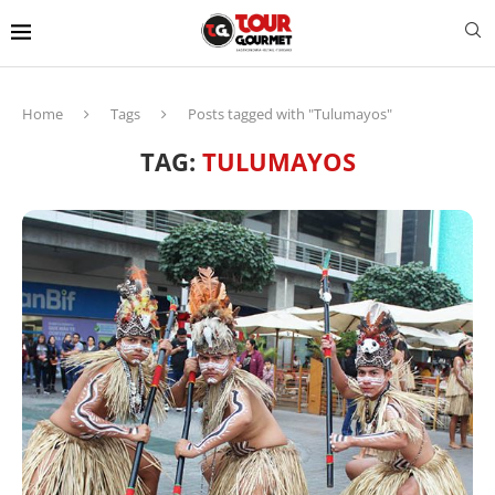
Home
Tags
Posts tagged with "Tulumayos"
TAG:
TULUMAYOS