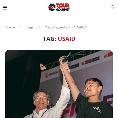
Home
Tags
Posts tagged with "USAID"
TAG:
USAID