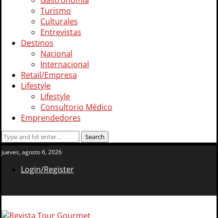
Gastronomía
Turismo
Culturales
Entrevistas
Destinos
Nacional
Internacional
Retail/Empresa
Lifestyle
Lifestyle
Consultorio Médico
Emprendedores
jueves, agosto 6, 2026
Login/Register