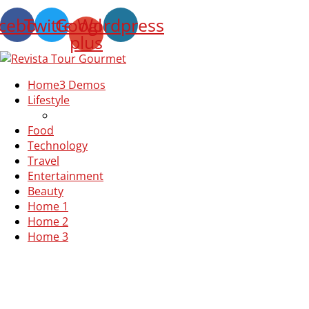
cebook
Twitter
Google-
Wordpress
plus
Home
3 Demos
Lifestyle
Food
Technology
Travel
Entertainment
Beauty
Home 1
Home 2
Home 3