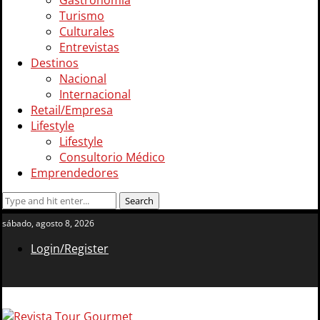
Gastronomía
Turismo
Culturales
Entrevistas
Destinos
Nacional
Internacional
Retail/Empresa
Lifestyle
Lifestyle
Consultorio Médico
Emprendedores
sábado, agosto 8, 2026
Login/Register