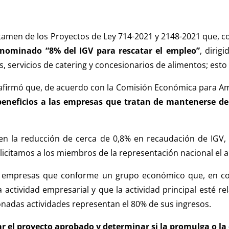
ictamen de los Proyectos de Ley 714-2021 y 2148-2021 que, co
enominado “8% del IGV para rescatar el empleo”
, dirig
os, servicios de catering y concesionarios de alimentos; est
afirmó que, de acuerdo con la Comisión Económica para Améri
beneficios a las empresas que tratan de mantenerse de
en la reducción de cerca de 0,8% en recaudación de IGV,
licitamos a los miembros de la representación nacional el 
 las empresas que conforme un grupo económico que, en co
 actividad empresarial y que la actividad principal esté re
onadas actividades representan el 80% de sus ingresos.
ar el proyecto aprobado y determinar si la promulga o la