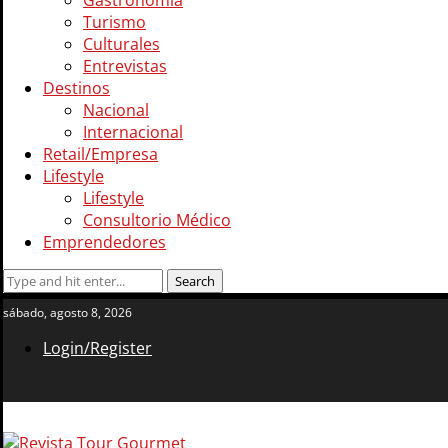
Gastronomía
Turismo
Culturales
Entrevistas
Destinos
Nacional
Internacional
Retail/Empresa
Lifestyle
Lifestyle
Consultorio Médico
Emprendedores
sábado, agosto 8, 2026
Login/Register