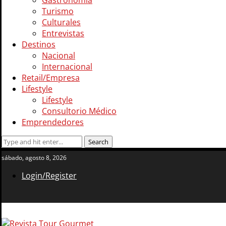
Gastronomía
Turismo
Culturales
Entrevistas
Destinos
Nacional
Internacional
Retail/Empresa
Lifestyle
Lifestyle
Consultorio Médico
Emprendedores
sábado, agosto 8, 2026
Login/Register