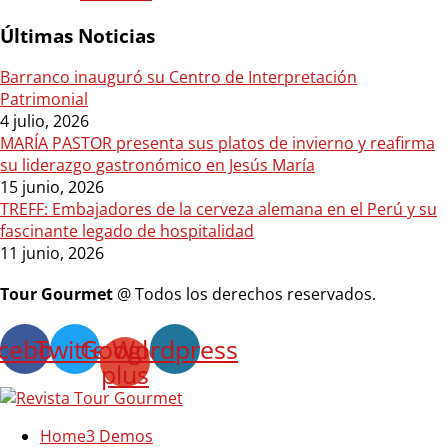
Últimas Noticias
Barranco inauguró su Centro de Interpretación
Patrimonial
4 julio, 2026
MARÍA PASTOR presenta sus platos de invierno y reafirma
su liderazgo gastronómico en Jesús María
15 junio, 2026
TREFF: Embajadores de la cerveza alemana en el Perú y su
fascinante legado de hospitalidad
11 junio, 2026
Tour Gourmet
@ Todos los derechos reservados.
cebook
Twitter
Google-
Wordpress
plus
Home
3 Demos