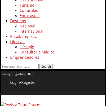
Gastronomía
Turismo
Culturales
Entrevistas
Destinos
Nacional
Internacional
Retail/Empresa
Lifestyle
Lifestyle
Consultorio Médico
Emprendedores
domingo, agosto 9, 2026
Login/Register