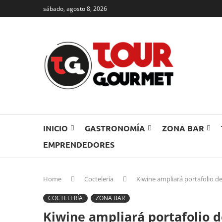
sábado, agosto 8, 2026
INICIO
GASTRONOMÍA
ZONA BAR
EMPRENDEDORES
Home
Coctelería
Kiwine ampliará portafolio d
COCTELERÍA
ZONA BAR
Kiwine ampliará portafolio d