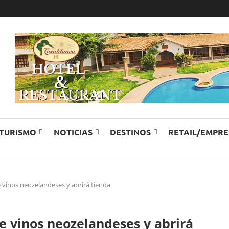
TURISMO
NOTICIAS
DESTINOS
RETAIL/EMPR
e vinos neozelandeses y abrirá tienda
e vinos neozelandeses y abrirá