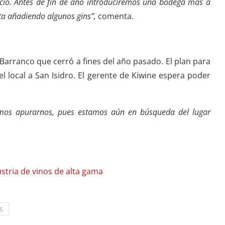
cio. Antes de fin de año introduciremos una bodega más a
rta añadiendo algunos gins”,
comenta.
 Barranco que cerró a fines del año pasado. El plan para
el local a San Isidro. El gerente de Kiwine espera poder
remos apurarnos, pues estamos aún en búsqueda del lugar
stria de vinos de alta gama
S