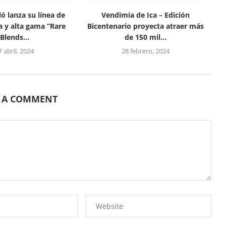
ó lanza su línea de
Vendimia de Ica – Edición
a y alta gama “Rare
Bicentenario proyecta atraer más
Blends...
de 150 mil...
7 abril, 2024
28 febrero, 2024
E A COMMENT