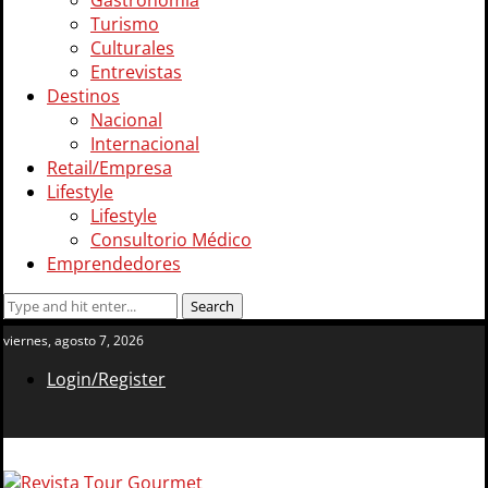
Gastronomía
Turismo
Culturales
Entrevistas
Destinos
Nacional
Internacional
Retail/Empresa
Lifestyle
Lifestyle
Consultorio Médico
Emprendedores
viernes, agosto 7, 2026
Login/Register