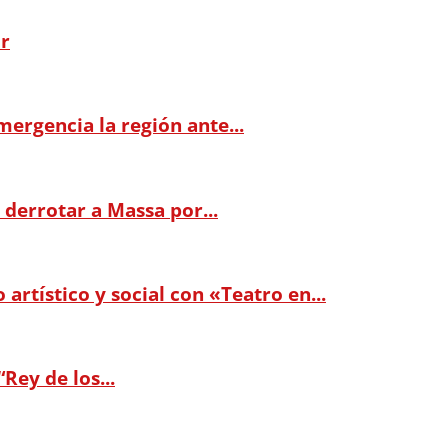
or
mergencia la región ante...
 derrotar a Massa por...
artístico y social con «Teatro en...
Rey de los...