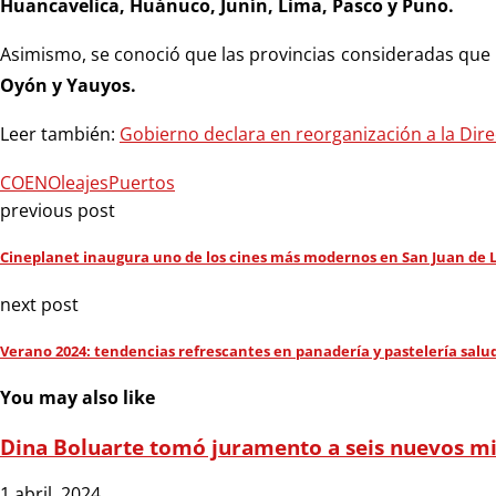
Huancavelica, Huánuco, Junín, Lima, Pasco y Puno.
Asimismo, se conoció que las provincias consideradas que p
Oyón y Yauyos.
Leer también:
Gobierno declara en reorganización a la Di
COEN
Oleajes
Puertos
previous post
Cineplanet inaugura uno de los cines más modernos en San Juan de 
next post
Verano 2024: tendencias refrescantes en panadería y pastelería salu
You may also like
Dina Boluarte tomó juramento a seis nuevos mi
1 abril, 2024