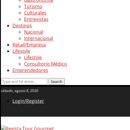
Gastronomía
Turismo
Culturales
Entrevistas
Destinos
Nacional
Internacional
Retail/Empresa
Lifestyle
Lifestyle
Consultorio Médico
Emprendedores
sábado, agosto 8, 2026
Login/Register