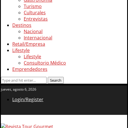
Gastronomía
Turismo
Culturales
Entrevistas
Destinos
Nacional
Internacional
Retail/Empresa
Lifestyle
Lifestyle
Consultorio Médico
Emprendedores
jueves, agosto 6, 2026
Login/Register