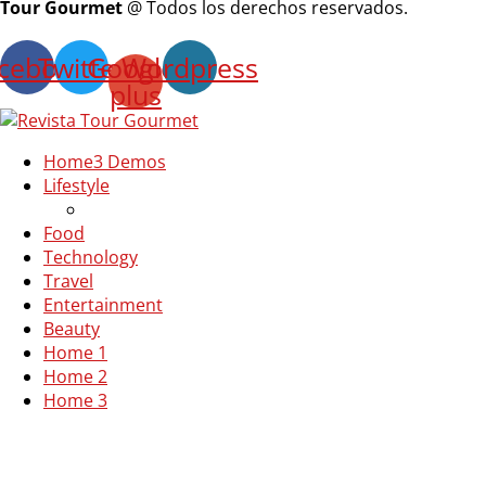
Tour Gourmet
@ Todos los derechos reservados.
cebook
Twitter
Google-
Wordpress
plus
Home
3 Demos
Lifestyle
Food
Technology
Travel
Entertainment
Beauty
Home 1
Home 2
Home 3