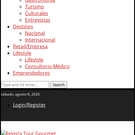
Gastronomía
Turismo
Culturales
Entrevistas
Destinos
Nacional
Internacional
Retail/Empresa
Lifestyle
Lifestyle
Consultorio Médico
Emprendedores
sábado, agosto 8, 2026
Login/Register