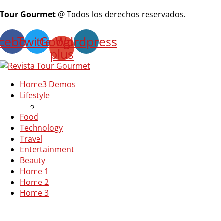
Tour Gourmet
@ Todos los derechos reservados.
cebook
Twitter
Google-
Wordpress
plus
Home
3 Demos
Lifestyle
Food
Technology
Travel
Entertainment
Beauty
Home 1
Home 2
Home 3