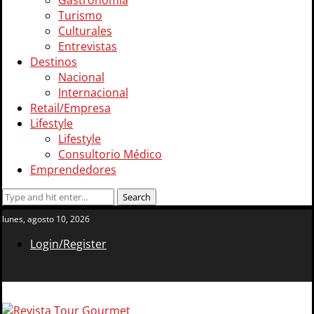
Gastronomía
Turismo
Culturales
Entrevistas
Destinos
Nacional
Internacional
Retail/Empresa
Lifestyle
Lifestyle
Consultorio Médico
Emprendedores
lunes, agosto 10, 2026
Login/Register