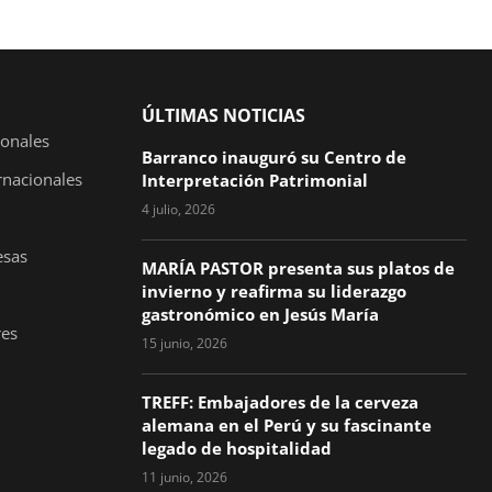
ÚLTIMAS NOTICIAS
ionales
Barranco inauguró su Centro de
rnacionales
Interpretación Patrimonial
4 julio, 2026
esas
MARÍA PASTOR presenta sus platos de
invierno y reafirma su liderazgo
gastronómico en Jesús María
es
15 junio, 2026
TREFF: Embajadores de la cerveza
alemana en el Perú y su fascinante
legado de hospitalidad
11 junio, 2026