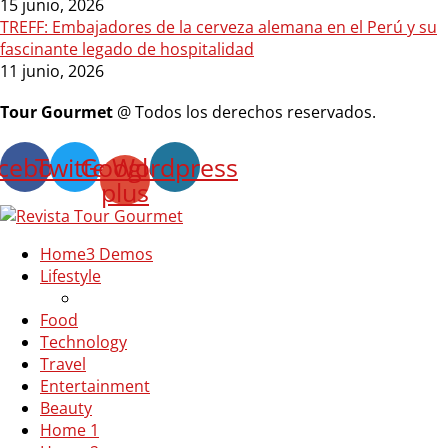
15 junio, 2026
TREFF: Embajadores de la cerveza alemana en el Perú y su
fascinante legado de hospitalidad
11 junio, 2026
Tour Gourmet
@ Todos los derechos reservados.
cebook
Twitter
Google-
Wordpress
plus
Home
3 Demos
Lifestyle
Food
Technology
Travel
Entertainment
Beauty
Home 1