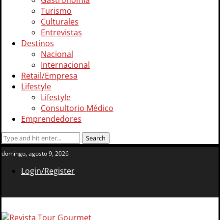
Gastronomía
Turismo
Culturales
Entrevistas
Destinos
Nacional
Internacional
Retail/Empresa
Lifestyle
Lifestyle
Consultorio Médico
Emprendedores
domingo, agosto 9, 2026
Login/Register