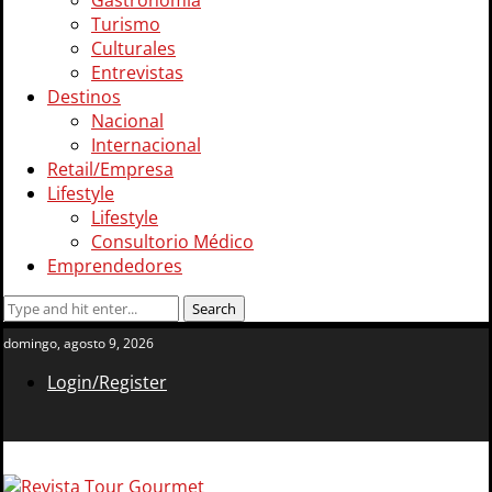
Gastronomía
Turismo
Culturales
Entrevistas
Destinos
Nacional
Internacional
Retail/Empresa
Lifestyle
Lifestyle
Consultorio Médico
Emprendedores
domingo, agosto 9, 2026
Login/Register