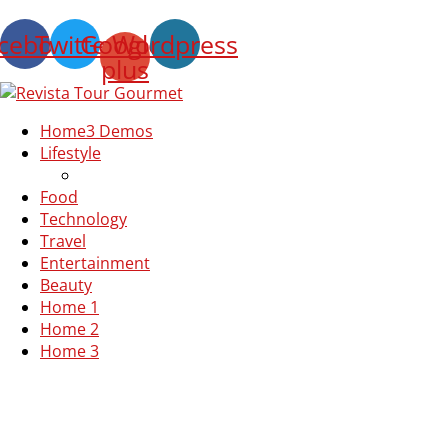
cebook
Twitter
Google-
Wordpress
plus
Home
3 Demos
Lifestyle
Food
Technology
Travel
Entertainment
Beauty
Home 1
Home 2
Home 3