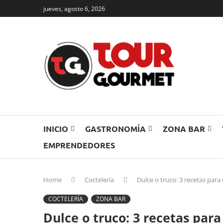
jueves, agosto 6, 2026
INICIO
GASTRONOMÍA
ZONA BAR
EMPRENDEDORES
Home
Coctelería
Dulce o truco: 3 recetas para
COCTELERÍA
ZONA BAR
Dulce o truco: 3 recetas par