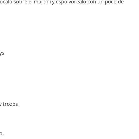
olócalo sobre el martini y espolvoréalo con un poco de
ys
y trozos
m.