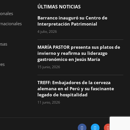
ÚLTIMAS NOTICIAS
ionales
Barranco inauguró su Centro de
rnacionales
Interpretación Patrimonial
4 julio, 2026
esas
MARÍA PASTOR presenta sus platos de
invierno y reafirma su liderazgo
gastronómico en Jesús María
es
15 junio, 2026
TREFF: Embajadores de la cerveza
alemana en el Perú y su fascinante
legado de hospitalidad
11 junio, 2026