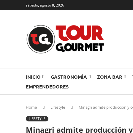
sábado, agosto 8, 2026
INICIO
GASTRONOMÍA
ZONA BAR
EMPRENDEDORES
Home
Lifestyle
Minagri admite producción y com
LIFESTYLE
Minagri admite producción y 