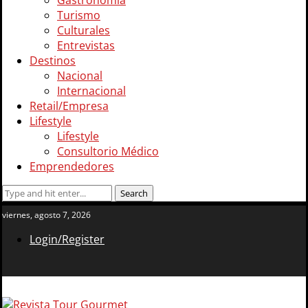
Gastronomía
Turismo
Culturales
Entrevistas
Destinos
Nacional
Internacional
Retail/Empresa
Lifestyle
Lifestyle
Consultorio Médico
Emprendedores
viernes, agosto 7, 2026
Login/Register