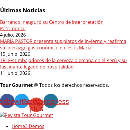
Últimas Noticias
Barranco inauguró su Centro de Interpretación
Patrimonial
4 julio, 2026
MARÍA PASTOR presenta sus platos de invierno y reafirma
su liderazgo gastronómico en Jesús María
15 junio, 2026
TREFF: Embajadores de la cerveza alemana en el Perú y su
fascinante legado de hospitalidad
11 junio, 2026
Tour Gourmet
@ Todos los derechos reservados.
cebook
Twitter
Google-
Wordpress
plus
Home
3 Demos