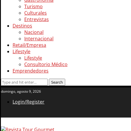
Gastronomía
Turismo
Culturales
Entrevistas
Destinos
Nacional
Internacional
Retail/Empresa
Lifestyle
Lifestyle
Consultorio Médico
Emprendedores
domingo, agosto 9, 2026
Login/Register