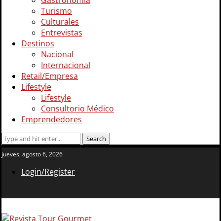
Gastronomía
Turismo
Culturales
Entrevistas
Destinos
Nacional
Internacional
Retail/Empresa
Lifestyle
Lifestyle
Consultorio Médico
Emprendedores
jueves, agosto 6, 2026
Login/Register