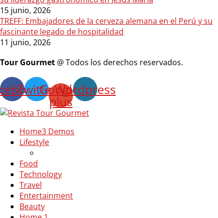
15 junio, 2026
TREFF: Embajadores de la cerveza alemana en el Perú y su
fascinante legado de hospitalidad
11 junio, 2026
Tour Gourmet
@ Todos los derechos reservados.
cebook
Twitter
Google-
Wordpress
plus
Home
3 Demos
Lifestyle
Food
Technology
Travel
Entertainment
Beauty
Home 1