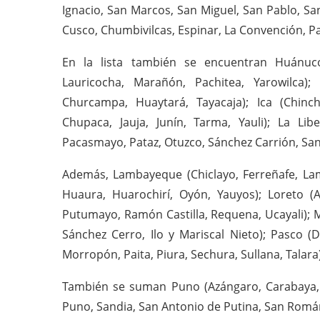
Ignacio, San Marcos, San Miguel, San Pablo, Sa
Cusco, Chumbivilcas, Espinar, La Convención, 
En la lista también se encuentran Huánu
Lauricocha, Marañón, Pachitea, Yarowilca);
Churcampa, Huaytará, Tayacaja); Ica (Chinc
Chupaca, Jauja, Junín, Tarma, Yauli); La Li
Pacasmayo, Pataz, Otuzco, Sánchez Carrión, Santi
Además, Lambayeque (Chiclayo, Ferreñafe, La
Huaura, Huarochirí, Oyón, Yauyos); Loreto 
Putumayo, Ramón Castilla, Requena, Ucayali)
Sánchez Cerro, Ilo y Mariscal Nieto); Pasco (
Morropón, Paita, Piura, Sechura, Sullana, Talara)
También se suman Puno (Azángaro, Carabaya, 
Puno, Sandia, San Antonio de Putina, San Román,