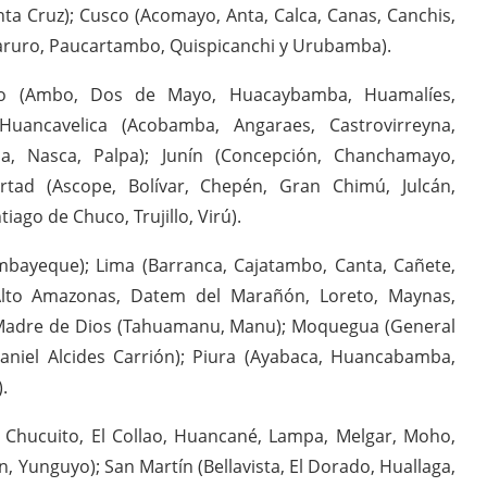
nta Cruz); Cusco (Acomayo, Anta, Calca, Canas, Canchis,
Paruro, Paucartambo, Quispicanchi y Urubamba).
co (Ambo, Dos de Mayo, Huacaybamba, Huamalíes,
 Huancavelica (Acobamba, Angaraes, Castrovirreyna,
ha, Nasca, Palpa); Junín (Concepción, Chanchamayo,
bertad (Ascope, Bolívar, Chepén, Gran Chimú, Julcán,
ago de Chuco, Trujillo, Virú).
mbayeque); Lima (Barranca, Cajatambo, Canta, Cañete,
(Alto Amazonas, Datem del Marañón, Loreto, Maynas,
; Madre de Dios (Tahuamanu, Manu); Moquegua (General
Daniel Alcides Carrión); Piura (Ayabaca, Huancabamba,
.
Chucuito, El Collao, Huancané, Lampa, Melgar, Moho,
 Yunguyo); San Martín (Bellavista, El Dorado, Huallaga,