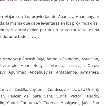
n viajar son las provincias de Abancay, Huamanga y
da, la misma que debe levantarse en los próximos días.
interprovincial deben portar un protector facial y una
s durante todo el viaje.
 Mendoza); Áncash (Aija, Antonio Raimondi, Asunción,
tzcarrald, Huari, Huaylas, Mariscal Luzuriaga, Ocros,
ay); Apurímac (Andahuaylas, Antabamba, Aymaraes,
avelí, Castilla, Caylloma, Condesuyos, Islay, La Unión);
r, Páucar del Sara Sara, Sucre, Víctor Fajardo,
ín, Chota, Contumazá, Cutervo, Hualgayoc, Jaén, San