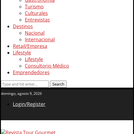
Gastronomía
Turismo
Culturales
Entrevistas
Destinos
Nacional
Internacional
Retail/Empresa
Lifestyle
Lifestyle
Consultorio Médico
Emprendedores
domingo, agosto 9, 2026
Login/Register