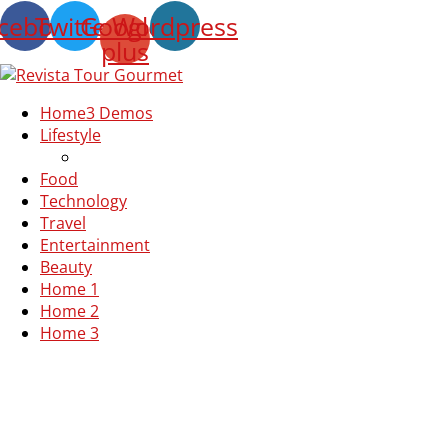
cebook
Twitter
Google-
Wordpress
plus
Home
3 Demos
Lifestyle
Food
Technology
Travel
Entertainment
Beauty
Home 1
Home 2
Home 3