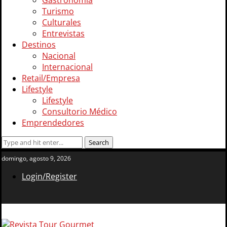
Gastronomía
Turismo
Culturales
Entrevistas
Destinos
Nacional
Internacional
Retail/Empresa
Lifestyle
Lifestyle
Consultorio Médico
Emprendedores
domingo, agosto 9, 2026
Login/Register