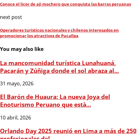
Conoce el licor de ají mochero que conquista las barras peruanas
next post
Operadores turísticos nacionales y chilenos interesados en
promocionar los atractivos de Pucallpa
You may also like
La mancomunidad turística Lunahuaná,
Pacarán y Zúñiga donde el sol abraza al...
31 mayo, 2026
El Barón de Huaura: La nueva Joya del
Enoturismo Peruano que està...
10 abril, 2026
Orlando Day 2025 reunió en Lima a más de 250
profesionales del...