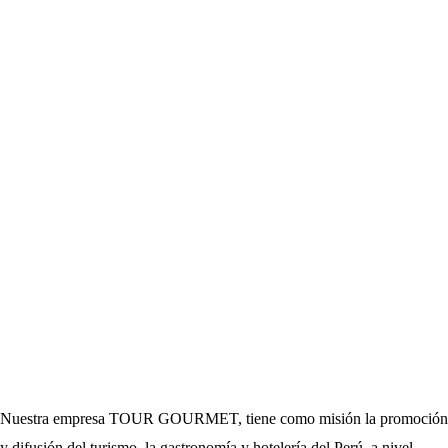
Nuestra empresa TOUR GOURMET, tiene como misión la promoción
y difusión del turismo, la gastronomía y hotelería del Perú, a nivel