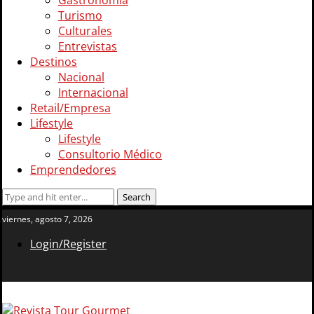
Gastronomía
Turismo
Culturales
Entrevistas
Destinos
Nacional
Internacional
Retail/Empresa
Lifestyle
Lifestyle
Consultorio Médico
Emprendedores
viernes, agosto 7, 2026
Login/Register