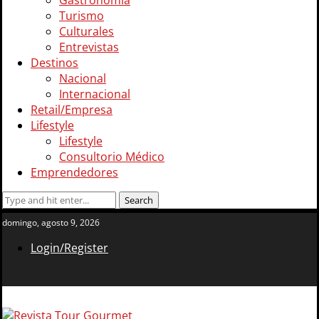
Gastronomía
Turismo
Culturales
Entrevistas
Destinos
Nacional
Internacional
Retail/Empresa
Lifestyle
Lifestyle
Consultorio Médico
Emprendedores
domingo, agosto 9, 2026
Login/Register