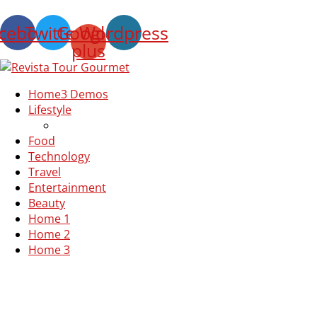
cebook
Twitter
Google-
Wordpress
plus
Home
3 Demos
Lifestyle
Food
Technology
Travel
Entertainment
Beauty
Home 1
Home 2
Home 3